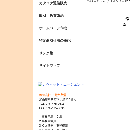
カタログ通信販売
教材・教育備品
ホームページ作成
特定商取引法の表記
リンク集
サイトマップ
株式会社 上野文美堂
富山県滑川市下小泉326番地
TEL.076-475-0611
FAX.076-475-8693
──────────────
1.事務用品、文具
2.
事務用家具
3.
ＯＡ機器、事務機器
4.
パーティション施工