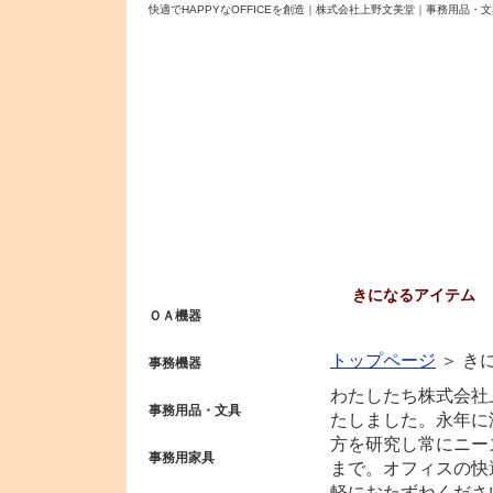
快適でHAPPYなOFFICEを創造｜株式会社上野文美堂｜事務用品
きになるアイテム
ＯＡ機器
トップページ
＞
き
事務機器
わたしたち株式会社
事務用品・文具
たしました。永年に
方を研究し常にニー
事務用家具
まで。オフィスの快
軽におたずねくださ