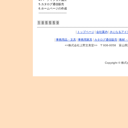
5.
カタログ通信販売
6.ホームページの作成
──────────────
|
|
|
トップページ
会社案内
きになるアイ
|
|
|
|
事務用品・文具
事務用家具
カタログ通信販売
教材・
<<株式会社上野文美堂>> 〒936-0058 富山県滑川市
Copyright © 株式